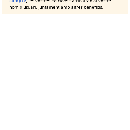
compte
, les vostres edicions s'atribuiran al vostre
nom d'usuari, juntament amb altres beneficis.