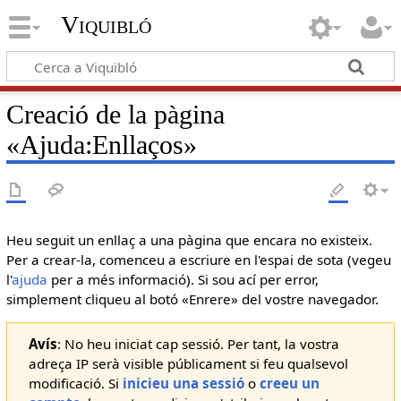
Viquibló
Creació de la pàgina
«
Ajuda:Enllaços
»
Heu seguit un enllaç a una pàgina que encara no existeix.
Per a crear-la, comenceu a escriure en l'espai de sota (vegeu
l'
ajuda
per a més informació). Si sou ací per error,
simplement cliqueu al botó «Enrere» del vostre navegador.
Avís
: No heu iniciat cap sessió. Per tant, la vostra
adreça IP serà visible públicament si feu qualsevol
modificació. Si
inicieu una sessió
o
creeu un