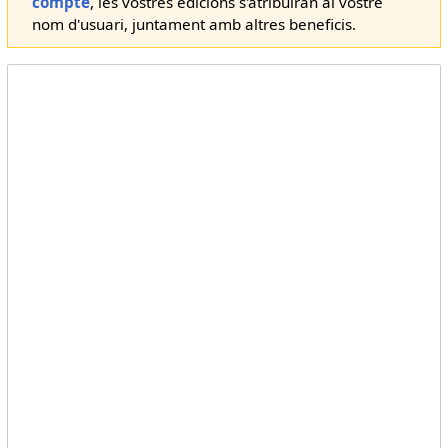
compte
, les vostres edicions s'atribuiran al vostre
nom d'usuari, juntament amb altres beneficis.