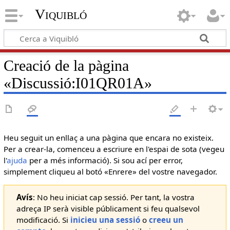
Viquibló
Creació de la pàgina
«
Discussió:I01QR01A
»
Heu seguit un enllaç a una pàgina que encara no existeix.
Per a crear-la, comenceu a escriure en l'espai de sota (vegeu
l'
ajuda
per a més informació). Si sou ací per error,
simplement cliqueu al botó «Enrere» del vostre navegador.
Avís
: No heu iniciat cap sessió. Per tant, la vostra
adreça IP serà visible públicament si feu qualsevol
modificació. Si
inicieu una sessió
o
creeu un