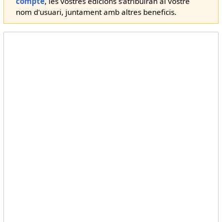
compte
, les vostres edicions s'atribuiran al vostre
nom d'usuari, juntament amb altres beneficis.