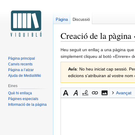
Pàgina
Discussió
Creació de la pàgina 
Salta
Salta
Heu seguit un enllaç a una pàgina que e
a
a
simplement cliqueu al botó «Enrere» d
Pàgina principal
la
la
Canvis recents
Avís
: No heu iniciat cap sessió. Pe
navegació
cerca
Pàgina a l’atzar
edicions s'atribuiran al vostre nom
Ajuda de MediaWiki
Eines
Avançat
Què hi enllaça
Pàgines especials
Informació de la pàgina