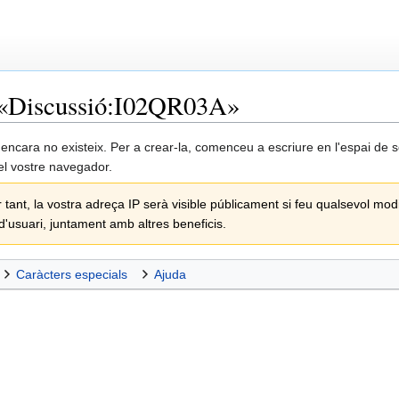
«
Discussió:I02QR03A
»
ncara no existeix. Per a crear-la, comenceu a escriure en l'espai de s
el vostre navegador.
r tant, la vostra adreça IP serà visible públicament si feu qualsevol modi
 d'usuari, juntament amb altres beneficis.
Caràcters especials
Ajuda