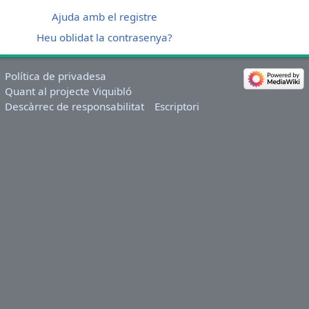
Ajuda amb el registre
Heu oblidat la contrasenya?
Política de privadesa
Quant al projecte Viquibló
Descàrrec de responsabilitat
Escriptori