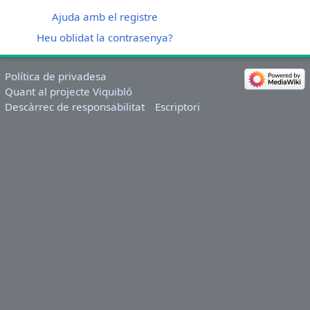
Ajuda amb el registre
Heu oblidat la contrasenya?
Política de privadesa
Quant al projecte Viquibló
Descàrrec de responsabilitat
Escriptori