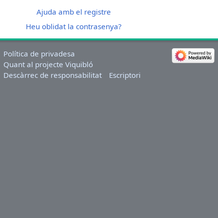
Ajuda amb el registre
Heu oblidat la contrasenya?
Política de privadesa
Quant al projecte Viquibló
Descàrrec de responsabilitat
Escriptori