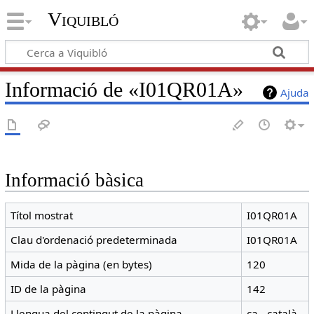
Viquibló
Informació de «I01QR01A»
Ajuda
Informació bàsica
Títol mostrat
I01QR01A
Clau d'ordenació predeterminada
I01QR01A
Mida de la pàgina (en bytes)
120
ID de la pàgina
142
Llengua del contingut de la pàgina
ca - català