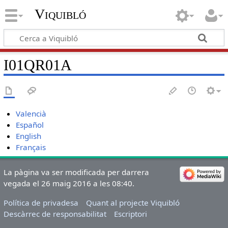
Viquibló
I01QR01A
Valencià
Español
English
Français
La pàgina va ser modificada per darrera
vegada el 26 maig 2016 a les 08:40.
Política de privadesa
Quant al projecte Viquibló
Descàrrec de responsabilitat
Escriptori