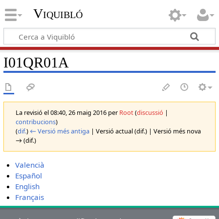
Viquibló
I01QR01A
La revisió el 08:40, 26 maig 2016 per
Root
(
discussió
|
contribucions
)
(
dif.
)
← Versió més antiga
| Versió actual (dif.) | Versió més nova
→ (dif.)
Valencià
Español
English
Français