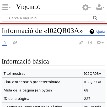
Viquibló
Informació de «I02QR03A»
Ajuda
Informació bàsica
Títol mostrat
I02QR03A
Clau d'ordenació predeterminada
I02QR03A
Mida de la pàgina (en bytes)
68
ID de la pàgina
227
Llengua del contingut de la pàgina
ca - català