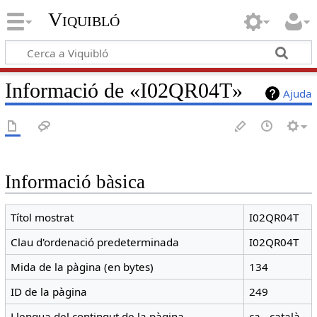
Viquibló
Informació de «I02QR04T»
Ajuda
Informació bàsica
Títol mostrat
I02QR04T
Clau d'ordenació predeterminada
I02QR04T
Mida de la pàgina (en bytes)
134
ID de la pàgina
249
Llengua del contingut de la pàgina
ca - català