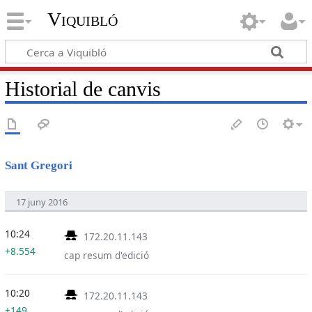
Viquibló
Historial de canvis
Sant Gregori
17 juny 2016
10:24
172.20.11.143
+8.554
cap resum d'edició
10:20
172.20.11.143
+149