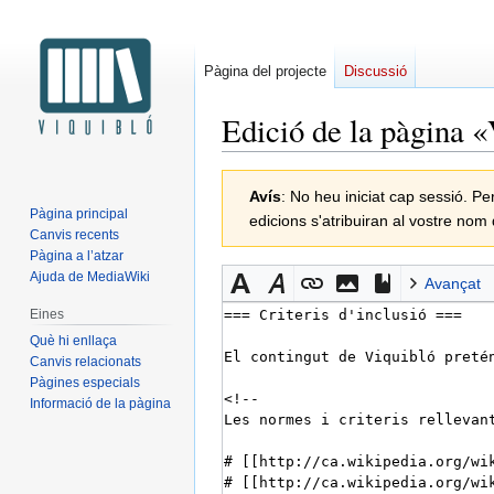
Pàgina del projecte
Discussió
Edició de la pàgina «
Salta
Salta
Avís
: No heu iniciat cap sessió. Pe
a
a
Pàgina principal
edicions s'atribuiran al vostre nom
la
la
Canvis recents
navegació
cerca
Pàgina a l’atzar
Ajuda de MediaWiki
Avançat
Eines
Què hi enllaça
Canvis relacionats
Pàgines especials
Informació de la pàgina