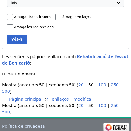
Amagar transclusions
Amagar enllaços
Amaga les redireccions
Vés-hi
Les següents pàgines enllacen amb
Rehabilitació de l’escut
de Benicarló
:
Hi ha 1 element.
Mostra (
anteriors 50
|
següents 50
) (
20
|
50
|
100
|
250
|
500
)
Pàgina principal
‎
(
← enllaços
|
modifica
)
Mostra (
anteriors 50
|
següents 50
) (
20
|
50
|
100
|
250
|
500
)
Política de privadesa