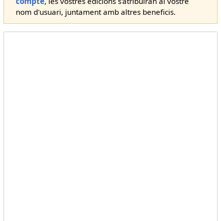
compte
, les vostres edicions s'atribuiran al vostre
nom d'usuari, juntament amb altres beneficis.