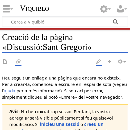
Viquibló
Creació de la pàgina
«
Discussió:Sant Gregori
»
Heu seguit un enllaç a una pàgina que encara no existeix.
Per a crear-la, comenceu a escriure en l'espai de sota (vegeu
l'
ajuda
per a més informació). Si sou ací per error,
simplement cliqueu al botó «Enrere» del vostre navegador.
Avís
: No heu iniciat cap sessió. Per tant, la vostra
adreça IP serà visible públicament si feu qualsevol
modificació. Si
inicieu una sessió
o
creeu un